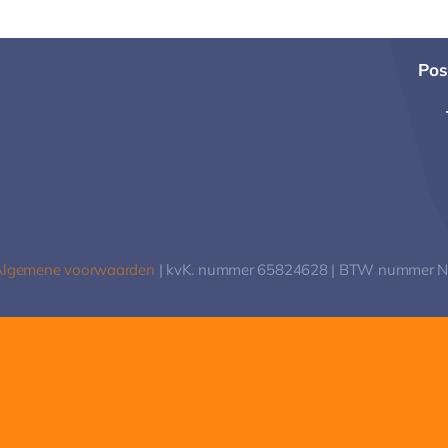
Pos
Algemene voorwaarden
| kvK. nummer 65824628 | BTW nummer