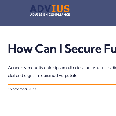
Ga
naar
inhoud
How Can I Secure F
Aenean venenatis dolor ipsum ultricies cursus ultrices d
eleifend dignisim euismod vulputate.
15 november 2023