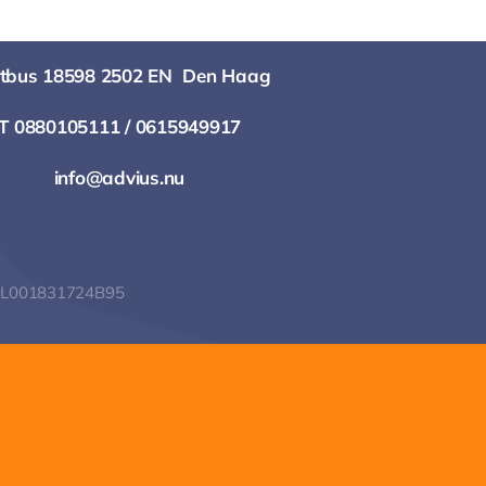
Diensten en cursussen
tbus 18598
2502 EN Den Haag
T 0880105111 / 0615949917
Blog
info@advius.nu
 NL001831724B95