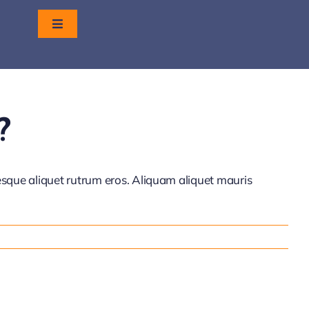
Toggle
Navigation
Home
?
Mr. S.A.A. Hendrickx
tesque aliquet rutrum eros. Aliquam aliquet mauris
Partners
Sectoren